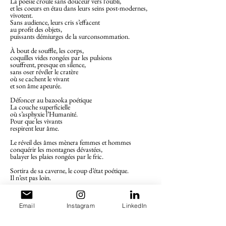
La poésie croule sans douceur vers l’oubli,
et les coeurs en étau dans leurs seins post-modernes,
vivotent.
Sans audience, leurs cris s’effacent
au profit des objets,
puissants démiurges de la surconsommation.
À bout de souffle, les corps,
coquilles vides rongées par les pulsions
souffrent, presque en silence,
sans oser révéler le cratère
où se cachent le vivant
et son âme apeurée.
Défoncer au bazooka poétique
La couche superficielle
où s’asphyxie l’Humanité.
Pour que les vivants
respirent leur âme.
Le réveil des âmes mènera femmes et hommes
conquérir les montagnes dévastées,
balayer les plaies rongées par le fric.
Sortira de sa caverne, le coup d’état poétique.
Il n’est pas loin.
Carine Valette
Email
Instagram
LinkedIn
Extrait du recueil de
poèmes
Le réveil de la
Serpente
publié aux éditions Les
Carnets du Dessert de Lune,