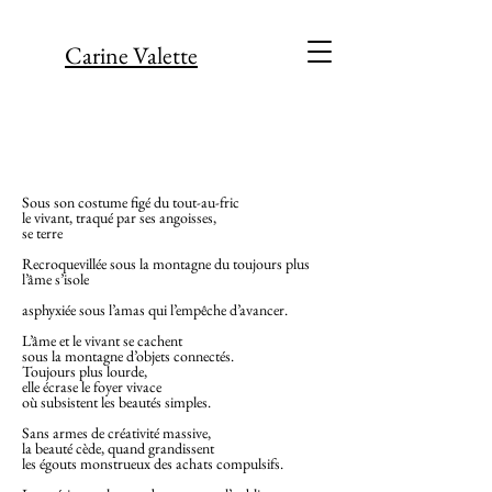
Carine Valette
Sous son costume figé du tout-au-fric
le vivant, traqué par ses angoisses,
se terre
Recroquevillée sous la montagne du toujours plus
l’âme s’isole
asphyxiée sous l’amas qui l’empêche d’avancer.
L’âme et le vivant se cachent
sous la montagne d’objets connectés.
Toujours plus lourde,
elle écrase le foyer vivace
où subsistent les beautés simples.
Sans armes de créativité massive,
la beauté cède, quand grandissent
les égouts monstrueux des achats compulsifs.